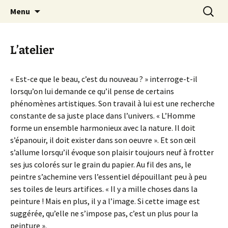
Peintre, Graveur
Aller
Recherc
claude-nicaud.com
Menu
au
contenu
L’atelier
« Est-ce que le beau, c’est du nouveau ? » interroge-t-il
lorsqu’on lui demande ce qu’il pense de certains
phénomènes artistiques. Son travail à lui est une recherche
constante de sa juste place dans l’univers. « L’Homme
forme un ensemble harmonieux avec la nature. Il doit
s’épanouir, il doit exister dans son oeuvre ». Et son œil
s’allume lorsqu’il évoque son plaisir toujours neuf à frotter
ses jus colorés sur le grain du papier. Au fil des ans, le
peintre s’achemine vers l’essentiel dépouillant peu à peu
ses toiles de leurs artifices. « Il y a mille choses dans la
peinture ! Mais en plus, il y a l’image. Si cette image est
suggérée, qu’elle ne s’impose pas, c’est un plus pour la
peinture ».